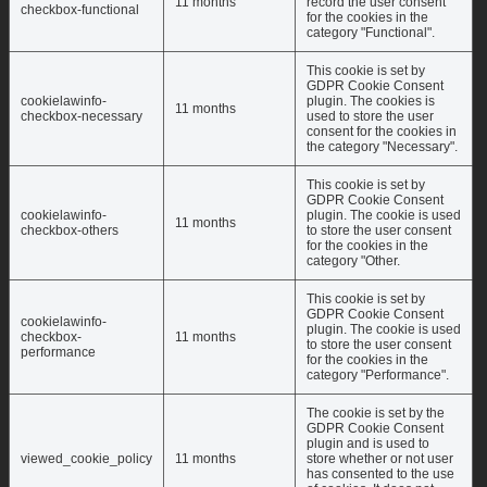
11 months
record the user consent
checkbox-functional
for the cookies in the
category "Functional".
This cookie is set by
GDPR Cookie Consent
cookielawinfo-
plugin. The cookies is
11 months
checkbox-necessary
used to store the user
consent for the cookies in
the category "Necessary".
This cookie is set by
GDPR Cookie Consent
cookielawinfo-
plugin. The cookie is used
11 months
checkbox-others
to store the user consent
for the cookies in the
category "Other.
This cookie is set by
GDPR Cookie Consent
cookielawinfo-
plugin. The cookie is used
checkbox-
11 months
to store the user consent
performance
for the cookies in the
category "Performance".
The cookie is set by the
GDPR Cookie Consent
plugin and is used to
viewed_cookie_policy
11 months
store whether or not user
has consented to the use