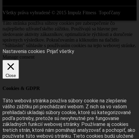
Všetky práva vyhradené © 2015
Impulz Fitness
Topoľčany
Táto stránka používa súbroy cookies pre zabezpečenie čo
najlepšieho užívateľského zážitku. Používajú sa hlavne pre
sledovanie aktivity zákazníkov, optimalizácie rýchlosti a doručenie
správnych výsledkov. Pokračovaním a kliknutím na tlačidlo
"Súhlasím" súhlasíte s používaním cookies na tejto webovej stránke.
Nastavenia cookies
Prijať všetky
Manage consent
Close
Cookies & GDPR
Táto webová stránka používa súbory cookie na zlepšenie
vášho zážitku pri prechádzaní webom. Z nich sa vo vašom
prehliadači ukladajú súbory cookie, ktoré sú kategorizované
podľa potreby, pretože sú nevyhnutné pre fungovanie
základných funkcií webovej stránky. Používame aj cookies
tretích strán, ktoré nám pomáhajú analyzovať a pochopiť, ako
používate túto webovú stránku. Tieto cookies budú uložené