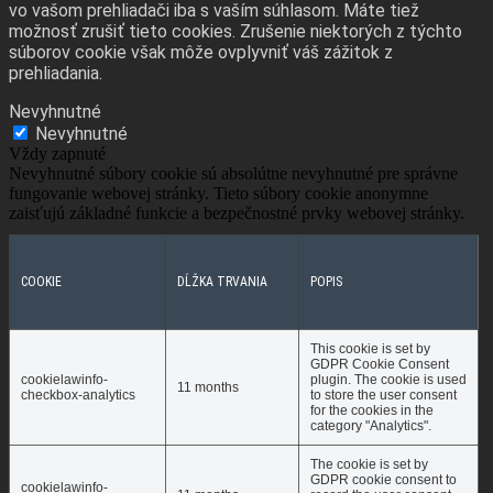
vo vašom prehliadači iba s vaším súhlasom. Máte tiež
možnosť zrušiť tieto cookies. Zrušenie niektorých z týchto
súborov cookie však môže ovplyvniť váš zážitok z
prehliadania.
Nevyhnutné
Nevyhnutné
Vždy zapnuté
Nevyhnutné súbory cookie sú absolútne nevyhnutné pre správne
fungovanie webovej stránky. Tieto súbory cookie anonymne
zaisťujú základné funkcie a bezpečnostné prvky webovej stránky.
COOKIE
DĹŽKA TRVANIA
POPIS
This cookie is set by
GDPR Cookie Consent
cookielawinfo-
plugin. The cookie is used
11 months
checkbox-analytics
to store the user consent
for the cookies in the
category "Analytics".
The cookie is set by
GDPR cookie consent to
cookielawinfo-