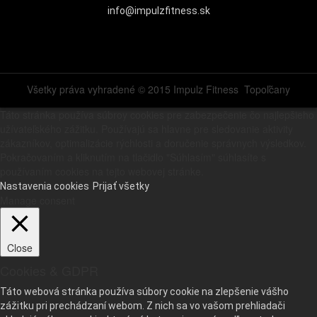
info@impulzfitness.sk
Všetky práva vyhradené © 2015
Impulz Fitness
Topoľčany
Táto stránka používa súbroy cookies pre zabezpečenie čo najlepšieho
užívateľského zážitku. Používajú sa hlavne pre sledovanie aktivity
zákazníkov, optimalizácie rýchlosti a doručenie správnych výsledkov.
Pokračovaním a kliknutím na tlačidlo "Súhlasím" súhlasíte s
používaním cookies na tejto webovej stránke.
Nastavenia cookies
Prijať všetky
Manage consent
Close
Cookies & GDPR
Táto webová stránka používa súbory cookie na zlepšenie vášho
zážitku pri prechádzaní webom. Z nich sa vo vašom prehliadači