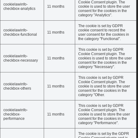
Cookie Consent plugin. The
cookielawinfo-
11 months
cookie is used to store the user
checkbox-analytics
consent for the cookies in the
category "Analytics".
The cookie is set by GDPR
cookielawinfo-
cookie consent to record the
11 months
checkbox-functional
user consent for the cookies in
the category "Functional".
This cookie is set by GDPR
Cookie Consent plugin. The
cookielawinfo-
11 months
cookies is used to store the user
checkbox-necessary
consent for the cookies in the
category "Necessary".
This cookie is set by GDPR
Cookie Consent plugin. The
cookielawinfo-
11 months
cookie is used to store the user
checkbox-others
consent for the cookies in the
category "Other.
This cookie is set by GDPR
cookielawinfo-
Cookie Consent plugin. The
checkbox-
11 months
cookie is used to store the user
performance
consent for the cookies in the
category "Performance".
The cookie is set by the GDPR