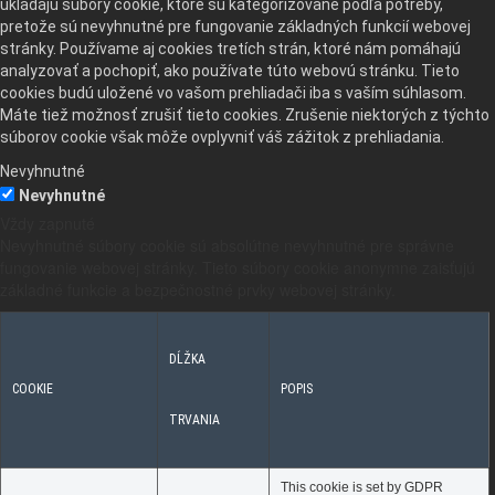
ukladajú súbory cookie, ktoré sú kategorizované podľa potreby,
pretože sú nevyhnutné pre fungovanie základných funkcií webovej
stránky. Používame aj cookies tretích strán, ktoré nám pomáhajú
analyzovať a pochopiť, ako používate túto webovú stránku. Tieto
cookies budú uložené vo vašom prehliadači iba s vaším súhlasom.
Máte tiež možnosť zrušiť tieto cookies. Zrušenie niektorých z týchto
súborov cookie však môže ovplyvniť váš zážitok z prehliadania.
Nevyhnutné
Nevyhnutné
Vždy zapnuté
Nevyhnutné súbory cookie sú absolútne nevyhnutné pre správne
fungovanie webovej stránky. Tieto súbory cookie anonymne zaisťujú
základné funkcie a bezpečnostné prvky webovej stránky.
DĹŽKA
COOKIE
POPIS
TRVANIA
This cookie is set by GDPR