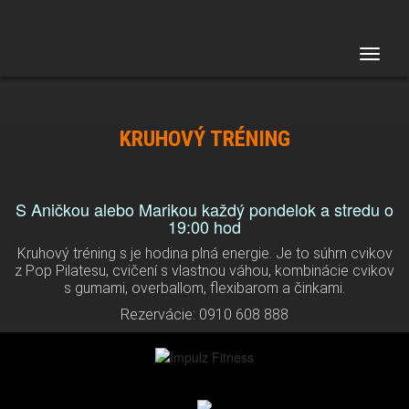
Toggle
naviga
KRUHOVÝ TRÉNING
S Aničkou alebo Marikou každý pondelok a stredu o
19:00 hod
Kruhový tréning s je hodina plná energie. Je to súhrn cvikov
z Pop Pilatesu, cvičení s vlastnou váhou, kombinácie cvikov
s gumami, overballom, flexibarom a činkami.
Rezervácie: 0910 608 888